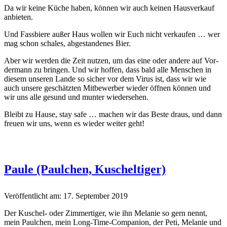
Da wir keine Küche haben, kön­nen wir auch keinen Hausverkauf
anbieten.
Und Fass­biere außer Haus wollen wir Euch nicht verkaufen … wer
mag schon schales, abge­s­tandenes Bier.
Aber wir wer­den die Zeit nutzen, um das eine oder andere auf Vor­
der­mann zu brin­gen. Und wir hof­fen, dass bald alle Men­schen in
diesem unseren Lande so sich­er vor dem Virus ist, dass wir wie
auch unsere geschätzten Mit­be­wer­ber wieder öff­nen kön­nen und
wir uns alle gesund und munter wiedersehen.
Bleibt zu Hause, stay safe … machen wir das Beste draus, und dann
freuen wir uns, wenn es wieder weit­er geht!
Paule (Paulchen, Kuscheltiger)
Veröffentlicht am: 17. September 2019
Der Kuschel- oder Zim­mer­tiger, wie ihn Melanie so gern nen­nt,
mein Paulchen, mein Long-Time-Com­pan­ion, der Peti, Melanie und