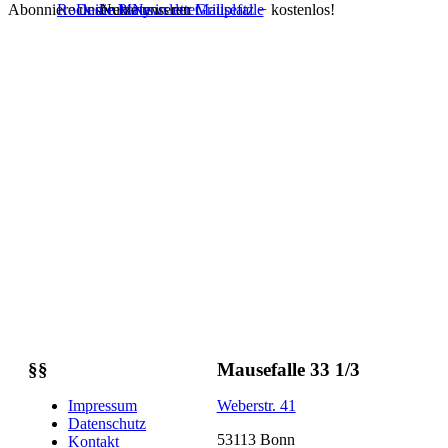
Abonniere unseren
Rock die Maus
Deine Party in der Mausefalle
Nutze unseren
Newsletter
Grillplatz
− kostenlos!
§§
Mausefalle 33 1/3
Impressum
Weberstr. 41
Datenschutz
53113 Bonn
Kontakt