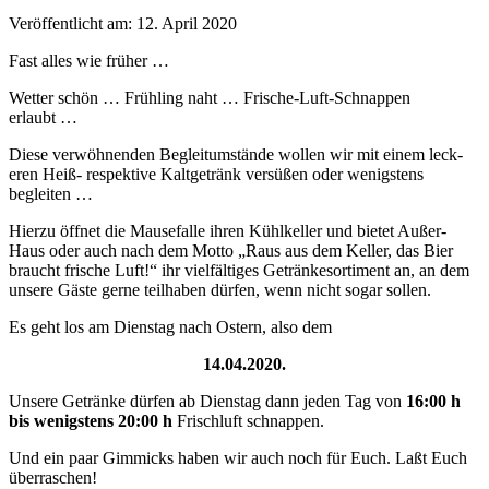
Veröffentlicht am: 12. April 2020
Fast alles wie früher …
Wet­ter schön … Früh­ling naht … Frische-Luft-Schnap­pen
erlaubt …
Diese ver­wöh­nen­den Beglei­tum­stände wollen wir mit einem leck­
eren Heiß- respek­tive Kalt­getränk ver­süßen oder wenig­stens
begleiten …
Hierzu öffnet die Mause­falle ihren Küh­lkeller und bietet Außer-
Haus oder auch nach dem Mot­to „Raus aus dem Keller, das Bier
braucht frische Luft!“ ihr vielfältiges Getränke­sor­ti­ment an, an dem
unsere Gäste gerne teil­haben dür­fen, wenn nicht sog­ar sollen.
Es geht los am Dien­stag nach Ostern, also dem
14.04.2020.
Unsere Getränke dür­fen ab Dien­stag dann jeden Tag von
16:00 h
bis wenig­stens 20:00 h
Frischluft schnappen.
Und ein paar Gim­micks haben wir auch noch für Euch. Laßt Euch
überraschen!