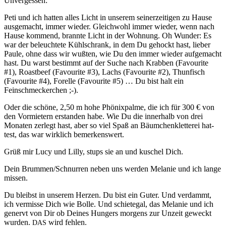
Unvergessen:
Peti und ich hat­ten alles Licht in unserem sein­erzeit­i­gen zu Hause
aus­gemacht, immer wieder. Gle­ich­wohl immer wieder, wenn nach
Hause kom­mend, bran­nte Licht in der Woh­nung. Oh Wun­der: Es
war der beleuchtete Kühlschrank, in dem Du gehockt hast, lieber
Paule, ohne dass wir wußten, wie Du den immer wieder aufgemacht
hast. Du warst bes­timmt auf der Suche nach Krabben (Favourite
#1), Roast­beef (Favourite #3), Lachs (Favourite #2), Thun­fisch
(Favourite #4), Forelle (Favourite #5) … Du bist halt ein
Feinschmeckerchen ;-).
Oder die schöne, 2,50 m hohe Phönix­palme, die ich für 300 € von
den Vormi­etern erstanden habe. Wie Du die inner­halb von drei
Monat­en zer­legt hast, aber so viel Spaß an Bäum­chen­klet­terei hat­
test, das war wirk­lich bemerkenswert.
Grüß mir Lucy und Lil­ly, stups sie an und kuschel Dich.
Dein Brummen/Schnurren neben uns wer­den Melanie und ich lange
missen.
Du bleib­st in unserem Herzen. Du bist ein Guter. Und ver­dammt,
ich ver­misse Dich wie Bolle. Und schi­ete­gal, das Melanie und ich
gen­ervt von Dir ob Deines Hungers mor­gens zur Unzeit geweckt
wur­den.
wird fehlen.
DAS