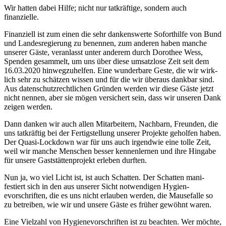
Wir hat­ten dabei Hil­fe; nicht nur tatkräftige, son­dern auch
finanzielle.
Finanziell ist zum einen die sehr dankenswerte Soforthil­fe von Bund
und Lan­desregierung zu benen­nen, zum anderen haben manche
unser­er Gäste, ver­an­lasst unter anderem durch Dorothee Wess,
Spenden gesam­melt, um uns über diese umsat­zlose Zeit seit dem
16.03.2020 hin­wegzuhelfen. Eine wun­der­bare Geste, die wir wirk­
lich sehr zu schätzen wis­sen und für die wir über­aus dankbar sind.
Aus daten­schutzrechtlichen Grün­den wer­den wir diese Gäste jet­zt
nicht nen­nen, aber sie mögen ver­sichert sein, dass wir unseren Dank
zeigen werden.
Dann danken wir auch allen Mitar­beit­ern, Nach­barn, Fre­un­den, die
uns tatkräftig bei der Fer­tig­stel­lung unser­er Pro­jek­te geholfen haben.
Der Qua­si-Lock­down war für uns auch irgend­wie eine tolle Zeit,
weil wir manche Men­schen bess­er ken­nen­ler­nen und ihre Hingabe
für unsere Gast­stät­ten­pro­jekt erleben durften.
Nun ja, wo viel Licht ist, ist auch Schat­ten. Der Schat­ten man­i­
festiert sich in den aus unser­er Sicht notwendi­gen Hygien­
evorschriften, die es uns nicht erlauben wer­den, die Mause­falle so
zu betreiben, wie wir und unsere Gäste es früher gewöh­nt waren.
Eine Vielzahl von Hygien­evorschriften ist zu beacht­en. Wer möchte,