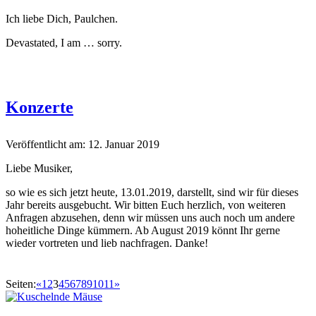
Ich liebe Dich, Paulchen.
Dev­as­tat­ed, I am … sorry.
Konzerte
Veröffentlicht am: 12. Januar 2019
Liebe Musik­er,
so wie es sich jet­zt heute, 13.01.2019, darstellt, sind wir für dieses
Jahr bere­its aus­ge­bucht. Wir bit­ten Euch her­zlich, von weit­eren
Anfra­gen abzuse­hen, denn wir müssen uns auch noch um andere
hoheitliche Dinge küm­mern. Ab August 2019 kön­nt Ihr gerne
wieder vortreten und lieb nach­fra­gen. Danke!
Seiten:
«
1
2
3
4
5
6
7
8
9
10
11
»