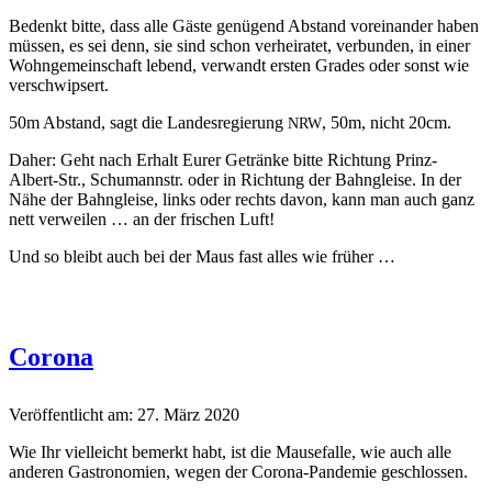
Bedenkt bitte, dass alle Gäste genü­gend Abstand vor­einan­der haben
müssen, es sei denn, sie sind schon ver­heiratet, ver­bun­den, in ein­er
Wohnge­mein­schaft lebend, ver­wandt ersten Grades oder son­st wie
verschwipsert.
50m Abstand, sagt die Lan­desregierung
, 50m, nicht 20cm.
NRW
Daher: Geht nach Erhalt Eur­er Getränke bitte Rich­tung Prinz-
Albert-Str., Schu­mannstr. oder in Rich­tung der Bah­n­gleise. In der
Nähe der Bah­n­gleise, links oder rechts davon, kann man auch ganz
nett ver­weilen … an der frischen Luft!
Und so bleibt auch bei der Maus fast alles wie früher …
Corona
Veröffentlicht am: 27. März 2020
Wie Ihr vielle­icht bemerkt habt, ist die Mause­falle, wie auch alle
anderen Gas­tronomien, wegen der Coro­na-Pan­demie geschlossen.