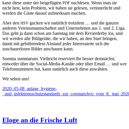
kann diese unter der beige­fügten
nach­le­sen. Wenn man sie
PDF
nicht liest, kein Prob­lem, wir haben sie gele­sen, verin­ner­licht und
wer­den die Gäste darauf aufmerk­sam machen.
Aber den
guck­en wir natür­lich trotz­dem … und die ganzen
HSV
anderen Vere­ins­man­nschaften und Unternehmen aus 1. und 2. Liga.
Das geht ja dann schon am Sam­stag mit dem Revierder­by los, und
wir wer­den alle Bildgeräte, die wir haben, an den Start brin­gen,
damit mit gebühren­dem Abstand jed­er Inter­essierte sich die
zuschauer­losen Bilder anschauen kann.
Sum­ma sum­marum: Vielle­icht reserviert Ihr bess­er dem­nächst,
entwed­er über die Social-Media-Kanäle oder über Email … und wer
Tele­fon­num­mern hat, kann natür­lich auch diese anwählen.
Wir sehen uns!
2020–05-08_anlage_hygiene-
_und_infektionsschutzstandards_zur_coronaschvo_vom_8._mai_202
Eloge an die Frische Luft