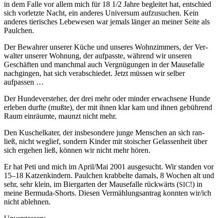
in dem Falle vor allem mich für 18 1/2 Jahre begleit­et hat, entsch­ied
sich vor­let­zte Nacht, ein anderes Uni­ver­sum aufzusuchen. Kein
anderes tierisches Lebe­we­sen war jemals länger an mein­er Seite als
Paulchen.
Der Bewahrer unser­er Küche und unseres Wohnz­im­mers, der Ver­
wal­ter unser­er Woh­nung, der auf­passte, während wir unseren
Geschäften und manch­mal auch Vergnü­gun­gen in der Mause­falle
nachgin­gen, hat sich ver­ab­schiedet. Jet­zt müssen wir sel­ber
aufpassen …
Der Hun­de­v­er­ste­her, der drei mehr oder min­der erwach­sene Hunde
erleben durfte (mußte), der mit ihnen klar kam und ihnen gebührend
Raum ein­räumte, maun­zt nicht mehr.
Den Kuschelkater, der ins­beson­dere junge Men­schen an sich ran­
ließ, nicht weglief, son­dern Kinder mit stois­ch­er Gelassen­heit über
sich erge­hen ließ, kön­nen wir nicht mehr hören.
Er hat Peti und mich im April/Mai 2001 aus­ge­sucht. Wir standen vor
15–18 Katzenkindern. Paulchen krabbelte damals, 8 Wochen alt und
sehr, sehr klein, im Bier­garten der Mause­falle rück­wärts (
!) in
SIC
meine Bermu­da-Shorts. Diesen Ver­mäh­lungsantrag kon­nten wir/ich
nicht ablehnen.