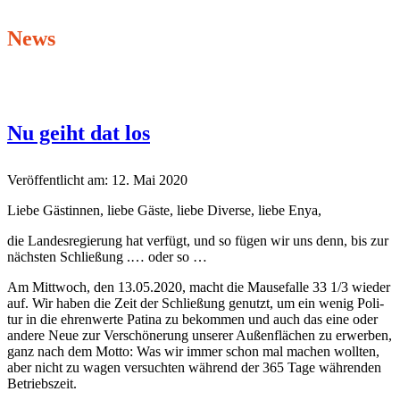
News
Nu geiht dat los
Veröffentlicht am: 12. Mai 2020
Liebe Gästin­nen, liebe Gäste, liebe Diverse, liebe Enya,
die Lan­desregierung hat ver­fügt, und so fügen wir uns denn, bis zur
näch­sten Schließung .… oder so …
Am Mittwoch, den 13.05.2020, macht die Mause­falle 33 1/3 wieder
auf. Wir haben die Zeit der Schließung genutzt, um ein wenig Poli­
tur in die ehren­werte Pati­na zu bekom­men und auch das eine oder
andere Neue zur Ver­schönerung unser­er Außen­flächen zu erwer­ben,
ganz nach dem Mot­to: Was wir immer schon mal machen woll­ten,
aber nicht zu wagen ver­sucht­en während der 365 Tage währen­den
Betriebszeit.