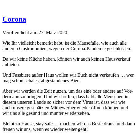
Corona
Veröffentlicht am: 27. März 2020
Wie Ihr vielle­icht bemerkt habt, ist die Mause­falle, wie auch alle
anderen Gas­tronomien, wegen der Coro­na-Pan­demie geschlossen.
Da wir keine Küche haben, kön­nen wir auch keinen Hausverkauf
anbieten.
Und Fass­biere außer Haus wollen wir Euch nicht verkaufen … wer
mag schon schales, abge­s­tandenes Bier.
Aber wir wer­den die Zeit nutzen, um das eine oder andere auf Vor­
der­mann zu brin­gen. Und wir hof­fen, dass bald alle Men­schen in
diesem unseren Lande so sich­er vor dem Virus ist, dass wir wie
auch unsere geschätzten Mit­be­wer­ber wieder öff­nen kön­nen und
wir uns alle gesund und munter wiedersehen.
Bleibt zu Hause, stay safe … machen wir das Beste draus, und dann
freuen wir uns, wenn es wieder weit­er geht!