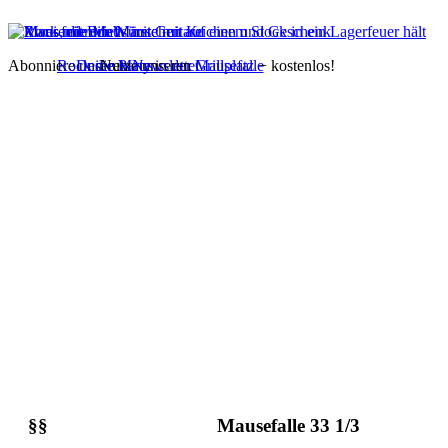
Abonniere unseren
Rock die Maus
Deine Party in der Mausefalle
Nutze unseren
Newsletter
Grillplatz
− kostenlos!
§§
Mausefalle 33 1/3