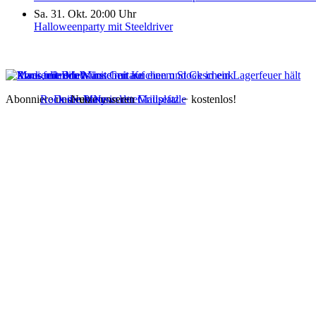
Sa. 31. Okt. 20:00 Uhr
Halloweenparty mit Steeldriver
Abonniere unseren
Rock die Maus
Deine Party in der Mausefalle
Nutze unseren
Newsletter
Grillplatz
− kostenlos!