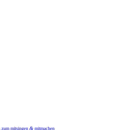
&
s zum mitsingen
mitmachen