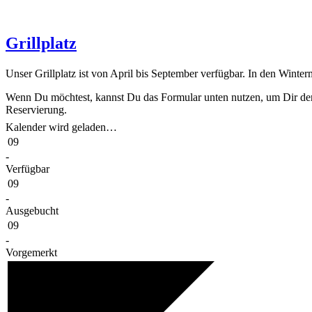
Grillplatz
Unser Grillplatz ist von April bis Sep­tem­ber ver­füg­bar. In den Win­
Wenn Du möcht­est, kannst Du das For­mu­lar unten nutzen, um Dir den 
Reservierung.
Kalen­der wird geladen…
09
-
Ver­füg­bar
09
-
Aus­ge­bucht
09
-
Vorge­merkt