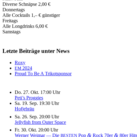
Diverse Schnäpse 2,00 €
Donnertags
Alle Cocktails 1,‒ € günstiger
Freitags
Alle Longdrinks 6,00 €
Samstags
Letzte Beiträge unter News
Roxy
2024
EM
Proud To Be A Trikotsponsor
Do. 27. Okt. 17:00 Uhr
Peti’s Proggies
Sa. 19. Sep. 19:30 Uhr
Hofjebräu
Sa. 26. Sep. 20:00 Uhr
Jellyfish from Outer Space
Fr. 30. Okt. 20:00 Uhr
&
&
Werner Weimar — Die
Pop
Rock 70er
80er Hit
BESTEN