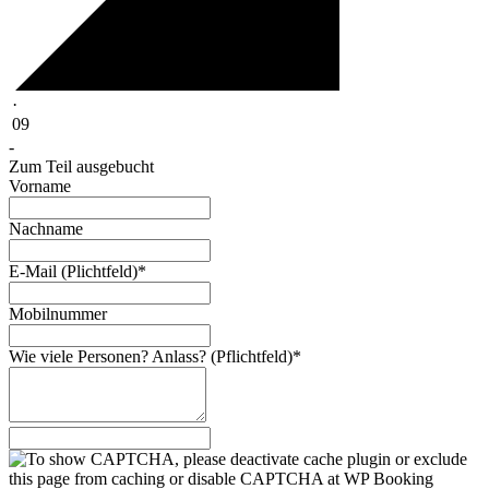
·
09
-
Zum Teil ausgebucht
Vor­name
Nach­name
E‑Mail (Plicht­feld)*
Mobil­num­mer
Wie viele Per­so­n­en? Anlass? (Pflicht­feld)*