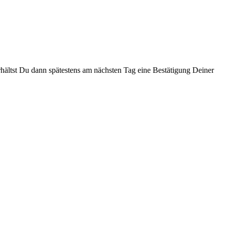
ältst Du dann spätestens am näch­sten Tag eine Bestä­ti­gung Dein­er