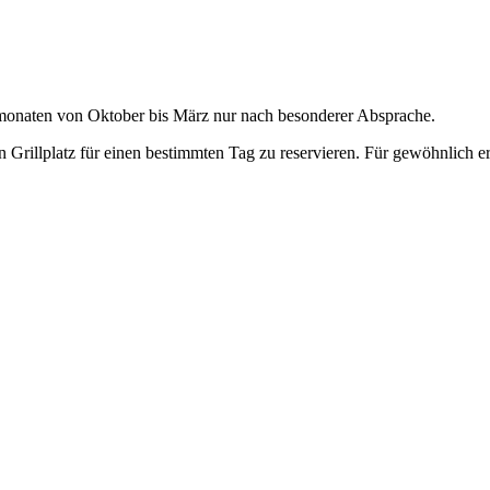
ter­monat­en von Okto­ber bis März nur nach beson­der­er Absprache.
Grillplatz für einen bes­timmten Tag zu reservieren. Für gewöhn­lich erh