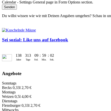
Senden
Du willst wis­sen wie wir mit Deinen Angaben umge­hen? Schau in u
Sei sozial: Like uns auf facebook
138
313
09
:
59
:
03
Jahre
Tage
Std.
Min.
Sek.
Angebote
Sonntags
Becks 0,33l 2,70 €
Montags
Weizen 0,5l 4,00 €
Dienstags
Flensburger 0,33l 2,70 €
Mittwochs