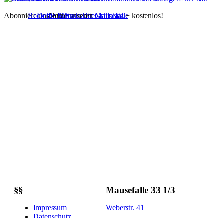
Abonniere unseren
Rock die Maus
Deine Party in der Mausefalle
Nutze unseren
Newsletter
Grillplatz
− kostenlos!
§§
Mausefalle 33 1/3
Impressum
Weberstr. 41
Datenschutz