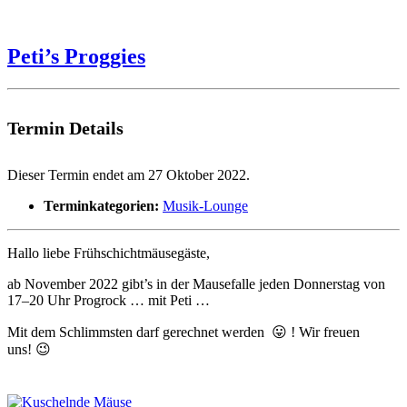
Peti’s Proggies
Termin Details
Dieser Termin endet am 27 Oktober 2022.
Terminkategorien:
Musik-Lounge
Hal­lo liebe Frühschichtmäusegäste,
ab Novem­ber 2022 gibt’s in der Mause­falle jeden Don­ner­stag von
17–20 Uhr Progrock … mit Peti …
Mit dem Schlimm­sten darf gerech­net wer­den 😛 ! Wir freuen
uns! 😉