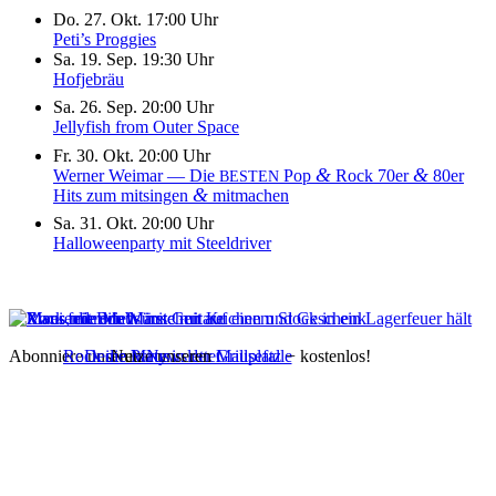
Do. 27. Okt. 17:00 Uhr
Peti’s Proggies
Sa. 19. Sep. 19:30 Uhr
Hofjebräu
Sa. 26. Sep. 20:00 Uhr
Jellyfish from Outer Space
Fr. 30. Okt. 20:00 Uhr
&
&
Werner Weimar — Die
Pop
Rock 70er
80er
BESTEN
&
Hits zum mitsingen
mitmachen
Sa. 31. Okt. 20:00 Uhr
Halloweenparty mit Steeldriver
Abonniere unseren
Rock die Maus
Deine Party in der Mausefalle
Nutze unseren
Newsletter
Grillplatz
− kostenlos!