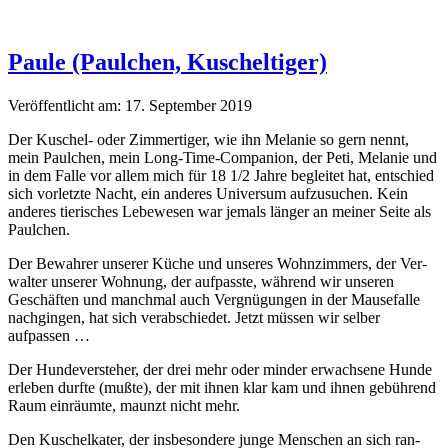
Paule (Paulchen, Kuscheltiger)
Veröffentlicht am: 17. September 2019
Der Kuschel- oder Zim­mer­tiger, wie ihn Melanie so gern nen­nt,
mein Paulchen, mein Long-Time-Com­pan­ion, der Peti, Melanie und
in dem Falle vor allem mich für 18 1/2 Jahre begleit­et hat, entsch­ied
sich vor­let­zte Nacht, ein anderes Uni­ver­sum aufzusuchen. Kein
anderes tierisches Lebe­we­sen war jemals länger an mein­er Seite als
Paulchen.
Der Bewahrer unser­er Küche und unseres Wohnz­im­mers, der Ver­
wal­ter unser­er Woh­nung, der auf­passte, während wir unseren
Geschäften und manch­mal auch Vergnü­gun­gen in der Mause­falle
nachgin­gen, hat sich ver­ab­schiedet. Jet­zt müssen wir sel­ber
aufpassen …
Der Hun­de­v­er­ste­her, der drei mehr oder min­der erwach­sene Hunde
erleben durfte (mußte), der mit ihnen klar kam und ihnen gebührend
Raum ein­räumte, maun­zt nicht mehr.
Den Kuschelkater, der ins­beson­dere junge Men­schen an sich ran­