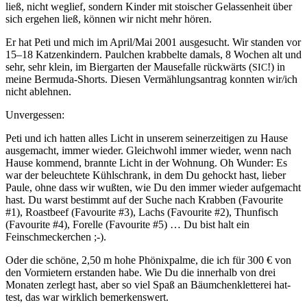
ließ, nicht weglief, son­dern Kinder mit stois­ch­er Gelassen­heit über
sich erge­hen ließ, kön­nen wir nicht mehr hören.
Er hat Peti und mich im April/Mai 2001 aus­ge­sucht. Wir standen vor
15–18 Katzenkindern. Paulchen krabbelte damals, 8 Wochen alt und
sehr, sehr klein, im Bier­garten der Mause­falle rück­wärts (
!) in
SIC
meine Bermu­da-Shorts. Diesen Ver­mäh­lungsantrag kon­nten wir/ich
nicht ablehnen.
Unvergessen:
Peti und ich hat­ten alles Licht in unserem sein­erzeit­i­gen zu Hause
aus­gemacht, immer wieder. Gle­ich­wohl immer wieder, wenn nach
Hause kom­mend, bran­nte Licht in der Woh­nung. Oh Wun­der: Es
war der beleuchtete Kühlschrank, in dem Du gehockt hast, lieber
Paule, ohne dass wir wußten, wie Du den immer wieder aufgemacht
hast. Du warst bes­timmt auf der Suche nach Krabben (Favourite
#1), Roast­beef (Favourite #3), Lachs (Favourite #2), Thun­fisch
(Favourite #4), Forelle (Favourite #5) … Du bist halt ein
Feinschmeckerchen ;-).
Oder die schöne, 2,50 m hohe Phönix­palme, die ich für 300 € von
den Vormi­etern erstanden habe. Wie Du die inner­halb von drei
Monat­en zer­legt hast, aber so viel Spaß an Bäum­chen­klet­terei hat­
test, das war wirk­lich bemerkenswert.