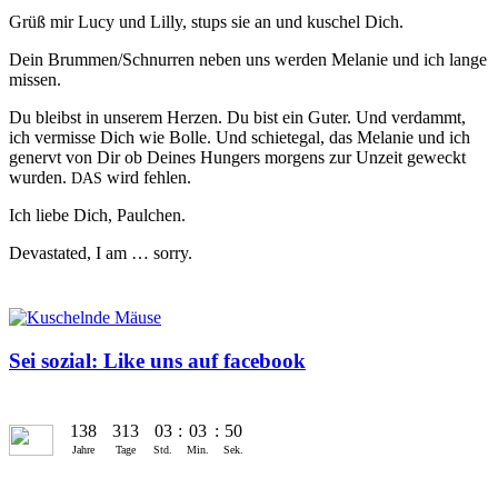
Grüß mir Lucy und Lil­ly, stups sie an und kuschel Dich.
Dein Brummen/Schnurren neben uns wer­den Melanie und ich lange
missen.
Du bleib­st in unserem Herzen. Du bist ein Guter. Und ver­dammt,
ich ver­misse Dich wie Bolle. Und schi­ete­gal, das Melanie und ich
gen­ervt von Dir ob Deines Hungers mor­gens zur Unzeit geweckt
wur­den.
wird fehlen.
DAS
Ich liebe Dich, Paulchen.
Dev­as­tat­ed, I am … sorry.
Sei sozial: Like uns auf facebook
138
313
03
:
03
:
50
Jahre
Tage
Std.
Min.
Sek.