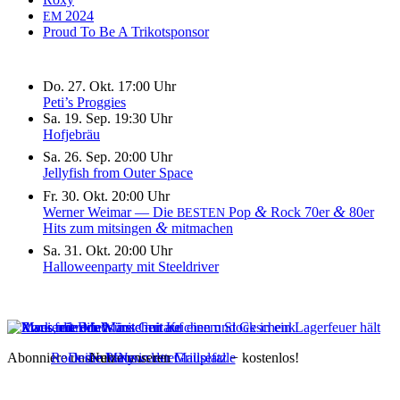
2024
EM
Proud To Be A Trikotsponsor
Do. 27. Okt. 17:00 Uhr
Peti’s Proggies
Sa. 19. Sep. 19:30 Uhr
Hofjebräu
Sa. 26. Sep. 20:00 Uhr
Jellyfish from Outer Space
Fr. 30. Okt. 20:00 Uhr
&
&
Werner Weimar — Die
Pop
Rock 70er
80er
BESTEN
&
Hits zum mitsingen
mitmachen
Sa. 31. Okt. 20:00 Uhr
Halloweenparty mit Steeldriver
Abonniere unseren
Rock die Maus
Deine Party in der Mausefalle
Nutze unseren
Newsletter
Grillplatz
− kostenlos!