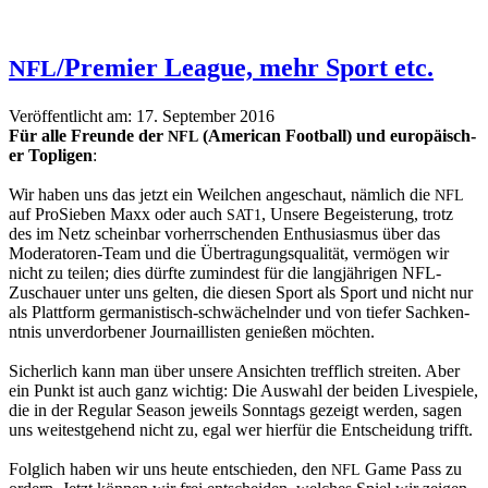
/Premier League, mehr Sport etc.
NFL
Veröffentlicht am: 17. September 2016
Für alle Fre­unde der
(Amer­i­can Foot­ball) und europäis­ch­
NFL
er Topli­gen
:
Wir haben uns das jet­zt ein Weilchen angeschaut, näm­lich die
NFL
auf ProSieben Maxx oder auch
, Unsere Begeis­terung, trotz
SAT1
des im Netz schein­bar vorherrschen­den Enthu­si­as­mus über das
Mod­er­a­toren-Team und die Über­tra­gungsqual­ität, ver­mö­gen wir
nicht zu teilen; dies dürfte zumin­d­est für die langjähri­gen NFL-
Zuschauer unter uns gel­ten, die diesen Sport als Sport und nicht nur
als Plat­tform ger­man­is­tisch-schwächel­nder und von tiefer Sachken­
nt­nis unver­dor­ben­er Jour­nail­lis­ten genießen möchten.
Sicher­lich kann man über unsere Ansicht­en tre­f­flich stre­it­en. Aber
ein Punkt ist auch ganz wichtig: Die Auswahl der bei­den Livespiele,
die in der Reg­u­lar Sea­son jew­eils Son­ntags gezeigt wer­den, sagen
uns weitest­ge­hend nicht zu, egal wer hier­für die Entschei­dung trifft.
Fol­glich haben wir uns heute entsch­ieden, den
Game Pass zu
NFL