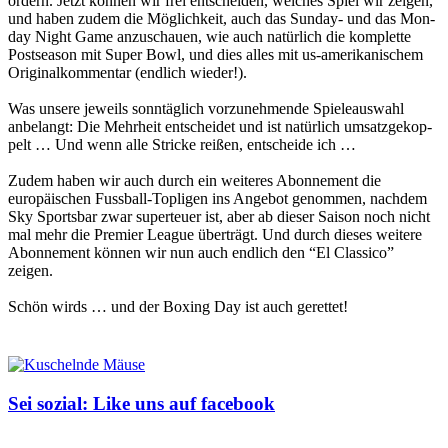
ordern. Jet­zt kön­nen wir frei entschei­den, welch­es Spiel wir zeigen,
und haben zudem die Möglichkeit, auch das Sun­day- und das Mon­
day Night Game anzuschauen, wie auch natür­lich die kom­plette
Post­sea­son mit Super Bowl, und dies alles mit us-amerikanis­chem
Orig­i­nalkom­men­tar (endlich wieder!).
Was unsere jew­eils son­ntäglich vorzunehmende Spieleauswahl
anbe­langt: Die Mehrheit entschei­det und ist natür­lich umsatzgekop­
pelt … Und wenn alle Stricke reißen, entschei­de ich …
Zudem haben wir auch durch ein weit­eres Abon­nement die
europäis­chen Fuss­ball-Topli­gen ins Ange­bot genom­men, nach­dem
Sky Sports­bar zwar super­teuer ist, aber ab dieser Sai­son noch nicht
mal mehr die Pre­mier League überträgt. Und durch dieses weit­ere
Abon­nement kön­nen wir nun auch endlich den “El Clas­si­co”
zeigen.
Schön wirds … und der Box­ing Day ist auch gerettet!
Sei sozial: Like uns auf facebook