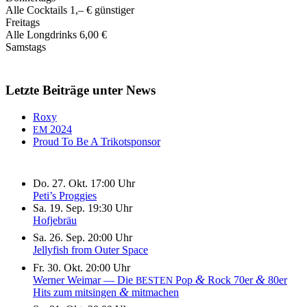
Alle Cocktails 1,‒ € günstiger
Freitags
Alle Longdrinks 6,00 €
Samstags
Letzte Beiträge unter News
Roxy
2024
EM
Proud To Be A Trikotsponsor
Do. 27. Okt. 17:00 Uhr
Peti’s Proggies
Sa. 19. Sep. 19:30 Uhr
Hofjebräu
Sa. 26. Sep. 20:00 Uhr
Jellyfish from Outer Space
Fr. 30. Okt. 20:00 Uhr
&
&
Werner Weimar — Die
Pop
Rock 70er
80er
BESTEN
&
Hits zum mitsingen
mitmachen