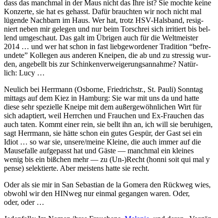
dass das manch­mal in der Maus nicht das Ihre ist? Sie mochte keine
Konz­erte, sie hat es gehas­st. Dafür braucht­en wir noch nicht mal
lügende Nach­barn im Haus. Wer hat, trotz HSV-Hals­band, resig­
niert neben mir gele­gen und nur beim Torschrei sich irri­tiert bis bel­
lend umgeschaut. Das galt im Übri­gen auch für die Welt­meis­ter
2014 … und wer hat schon in fast liebge­wor­den­er Tra­di­tion “befre­
un­dete” Kol­le­gen aus anderen Kneipen, die ab und zu stres­sig wur­
den, ange­bellt bis zur Schinken­ver­weigerungsan­nahme? Natür­
lich: Lucy …
Neulich bei Her­rmann (Osborne, Friedrich­str., St. Pauli) Son­ntag
mit­tags auf dem Kiez in Ham­burg: Sie war mit uns da und hat­te
diese sehr spezielle Kneipe mit dem außergewöhn­lichen Wirt für
sich adap­tiert, weil Her­rchen und Frauchen und Ex-Frauchen das
auch tat­en. Kommt ein­er rein, sie bellt ihn an, ich will sie beruhi­gen,
sagt Her­rmann, sie hätte schon ein gutes Gespür, der Gast sei ein
Idiot … so war sie, unsere/meine Kleine, die auch immer auf die
Mause­falle aufgepasst hat und Gäste — manch­mal ein kleines
wenig bis ein bißchen mehr — zu (Un-)Recht (hon­ni soit qui mal y
pense) selek­tierte. Aber meis­tens hat­te sie recht.
Oder als sie mir in San Sebas­t­ian de la Gomera den Rück­weg wies,
obwohl wir den HIN­weg nur ein­mal gegan­gen waren. Oder,
oder, oder …