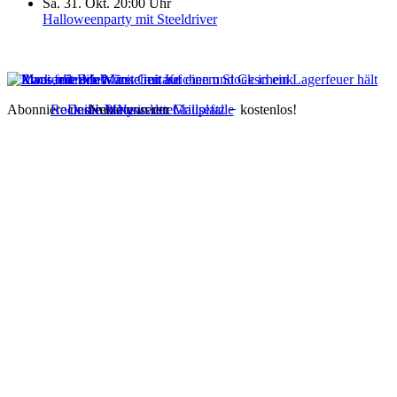
Sa. 31. Okt. 20:00 Uhr
Halloweenparty mit Steeldriver
Abonniere unseren
Rock die Maus
Deine Party in der Mausefalle
Nutze unseren
Newsletter
Grillplatz
− kostenlos!