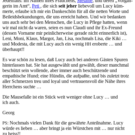
Jeden­falls: Im Namen ihres Frauchens,
Melanie
, und deren „Vorgän­
gerin im Amt“,
Peti
, die sich
seit jeher
liebevoll um Lucy küm­
merte, erlaube ich mir ein Dankeschön für all die net­ten Worte und
Beilei­ds­bekun­dun­gen, die uns erre­icht haben. Und wir bedanken
uns auch sehr bei den Men­schen, die Lucy in Pflege hat­ten, wenn
wir mal nicht da waren, seien es nun Clau­di und ihr Ex-Fre­und
(dessen Vor­name mir pein­licher­weise ger­ade nicht erin­ner­lich ist),
Leni, Moni, Klaus, Mar­got, Jan, Lisa, nochmals Lisa, die Kiki …
und Mod­es­ta, die mit Lucy auch ein wenig
eroberte … und
HH
überhaupt!!
Es war schön zu lesen, daß Lucy auch bei anderen Gästen Spuren
hin­ter­lassen hat. Sie hat aus­gewählt und gewählt, dieser manch­mal
beschützt sein wol­lende, aber immer auch beschützende und
empathis­che Hund; eine Hündin, die auf­paßte, und bis zulet­zt trotz
aller Schmerzen treu und loy­al und ver­trauensvoll die Nähe ihres
Her­rchens suchte …
Die Mause­falle ist ein Stück weit weniger ohne Lucy … und
ich auch.
Georg
: Nochmals vie­len Dank für die gewährte Anteil­nahme. Lucy
PS
würde es lieben … aber bringt ja ein Würstchen mit … nur nicht
zu heiss!!