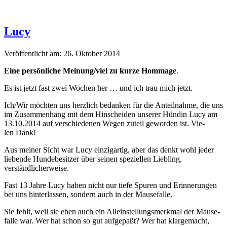
Lucy
Veröffentlicht am: 26. Oktober 2014
Eine per­sön­liche Meinung/viel zu kurze Hom­mage
.
Es ist jet­zt fast zwei Wochen her … und ich trau mich jetzt.
Ich/Wir möcht­en uns her­zlich bedanken für die Anteil­nahme, die uns
im Zusam­men­hang mit dem Hin­schei­den unser­er Hündin Lucy am
13.10.2014 auf ver­schiede­nen Wegen zuteil gewor­den ist. Vie­
len Dank!
Aus mein­er Sicht war Lucy einzi­gar­tig, aber das denkt wohl jed­er
liebende Hun­debe­sitzer über seinen speziellen Liebling,
verständlicherweise.
Fast 13 Jahre Lucy haben nicht nur tiefe Spuren und Erin­nerun­gen
bei uns hin­ter­lassen, son­dern auch in der Mausefalle.
Sie fehlt, weil sie eben auch ein Alle­in­stel­lungsmerk­mal der Mause­
falle war. Wer hat schon so gut aufgepaßt? Wer hat klargemacht,