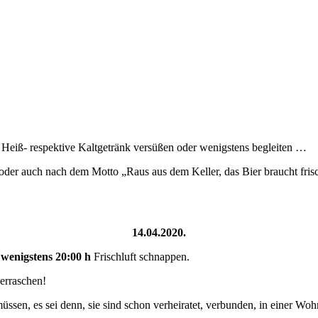
 Heiß- respek­tive Kalt­getränk ver­süßen oder wenig­stens begleiten …
oder auch nach dem Mot­to „Raus aus dem Keller, das Bier braucht frische
14.04.2020.
 wenig­stens 20:00 h
Frischluft schnappen.
erraschen!
ssen, es sei denn, sie sind schon ver­heiratet, ver­bun­den, in ein­er Wo