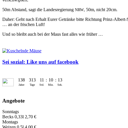
50m Abstand, sagt die Lan­desregierung
, 50m, nicht 20cm.
NRW
Daher: Geht nach Erhalt Eur­er Getränke bitte Rich­tung Prinz-Albert-St
… an der frischen Luft!
Und so bleibt auch bei der Maus fast alles wie früher …
Sei sozial: Like uns auf facebook
138
313
11
:
10
:
14
Jahre
Tage
Std.
Min.
Sek.
Angebote
Sonntags
Becks 0,33l 2,70 €
Montags
Weizen 0,5l 4,00 €