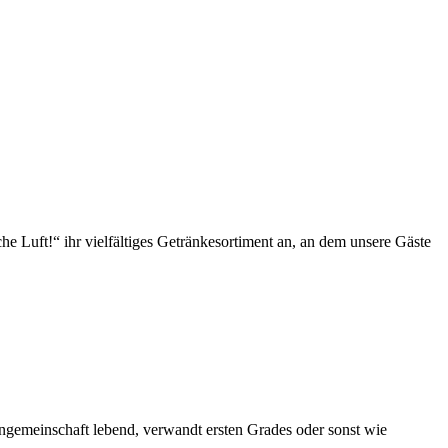
 Luft!“ ihr vielfältiges Getränke­sor­ti­ment an, an dem unsere Gäste
hnge­mein­schaft lebend, ver­wandt ersten Grades oder son­st wie