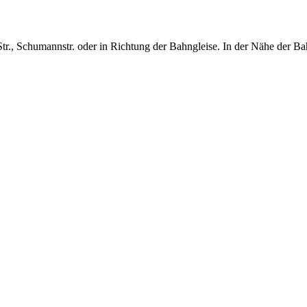
r., Schu­mannstr. oder in Rich­tung der Bah­n­gleise. In der Nähe der Ba