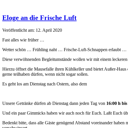
Eloge an die Frische Luft
Veröffentlicht am: 12. April 2020
Fast alles wie früher …
Wet­ter schön … Früh­ling naht … Frische-Luft-Schnap­pen erlaubt …
Diese ver­wöh­nen­den Beglei­tum­stände wollen wir mit einem leck­eren
Hierzu öffnet die Mause­falle ihren Küh­lkeller und bietet Außer-Haus 
gerne teil­haben dür­fen, wenn nicht sog­ar sollen.
Es geht los am Dien­stag nach Ostern, also dem
Unsere Getränke dür­fen ab Dien­stag dann jeden Tag von
16:00 h bis
Und ein paar Gim­micks haben wir auch noch für Euch. Laßt Euch üb
Bedenkt bitte, dass alle Gäste genü­gend Abstand vor­einan­der haben mü
verschwipsert.