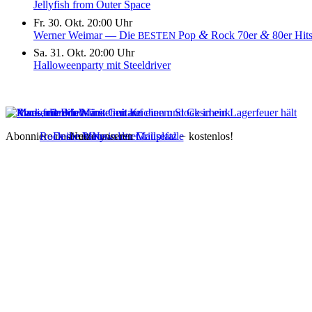
Jellyfish from Outer Space
Fr. 30. Okt. 20:00 Uhr
&
&
Werner Weimar — Die
Pop
Rock 70er
80er Hit
BESTEN
Sa. 31. Okt. 20:00 Uhr
Halloweenparty mit Steeldriver
Abonniere unseren
Rock die Maus
Deine Party in der Mausefalle
Nutze unseren
Newsletter
Grillplatz
− kostenlos!